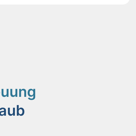
euung
laub