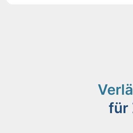
Verl
für