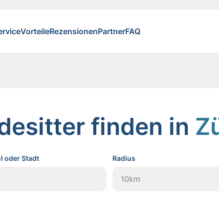
ervice
Vorteile
Rezensionen
Partner
FAQ
esitter finden in
Z
l oder Stadt
Radius