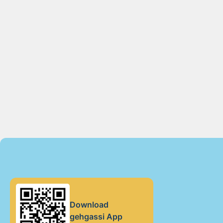
Download
gehgassi App