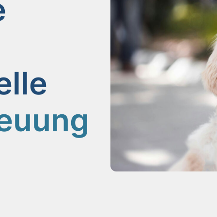
e
elle
euung