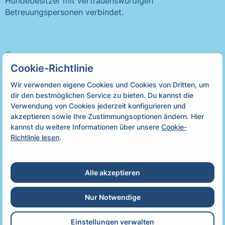
Hundebesitzer mit vertrauenswürdigen
Betreuungspersonen verbindet.
Österreich
Cookie-Richtlinie
Hundebetreuerin in Wien
Hundebetreuerin in Salzburg
Wir verwenden eigene Cookies und Cookies von Dritten, um
Deutschland
Hundebetreuerin in Linz
dir den bestmöglichen Service zu bieten. Du kannst die
Hundebetreuerin in Graz
Hundebetreuerin in Berlin
Verwendung von Cookies jederzeit konfigurieren und
Hundebetreuerin in Innsbruck
Hundebetreuerin in Hamburg
akzeptieren sowie Ihre Zustimmungsoptionen ändern. Hier
Schweiz
Hundebetreuerin in München
kannst du weitere Informationen über unsere
Cookie-
Hundebetreuerin in Köln
Hundebetreuerin in Zürich
Richtlinie lesen
.
Hundebetreuerin in Düsseldorf
Hundebetreuerin in Basel
Hundebetreuerin in Frankfurt
Hundebetreuerin in Bern
Hundebetreuerin in Lausanne
Alle akzeptieren
Copyright ©, 2026. Alle Rechte vorbehalten.
Hundebetreuerin in Genf
Datenschutzerklärung
Cookies
Nur Notwendige
Impressum
AGBs
Account löschen
Einstellungen verwalten
German